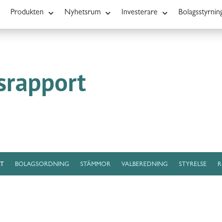
Produkten
Nyhetsrum
Investerare
Bolagsstyrnin
srapport
T
BOLAGSORDNING
STÄMMOR
VALBEREDNING
STYRELSE
R