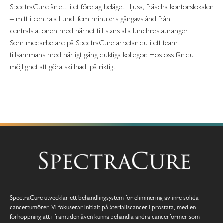
SpectraCure är ett litet företag beläget i ljusa, fräscha kontorslokaler
– mitt i centrala Lund, fem minuters gångavstånd från
centralstationen med närhet till stans alla lunchrestauranger.
Som medarbetare på SpectraCure arbetar du i ett team
tillsammans med härligt gäng duktiga kollegor. Hos oss får du
möjlighet att göra skillnad, på riktigt!
SpectraCure utvecklar ett behandlingsystem för eliminering av inre solida
cancertumörer. Vi fokuserar initialt på återfallscancer i prostata, med en
förhoppning att i framtiden även kunna behandla andra cancerformer som