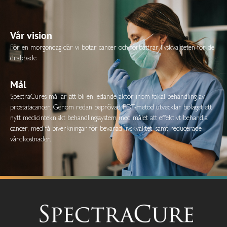
Vår vision
För en morgondag där vi botar cancer och förbättrar livskvaliteten för de
drabbade
Mål
SpectraCures mål är att bli en ledande aktör inom fokal behandling av
prostatacancer. Genom redan beprövad PDT-metod utvecklar bolaget ett
nytt medicintekniskt behandlingssystem med målet att effektivt behandla
cancer, med få biverkningar för bevarad livskvalitet, samt reducerade
vårdkostnader.