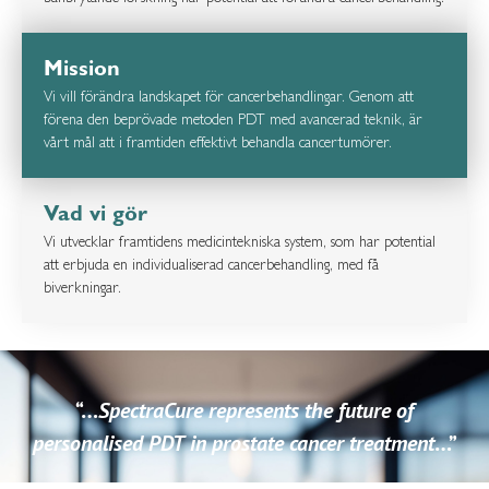
Mission
Vi vill förändra landskapet för cancerbehandlingar. Genom att
förena den beprövade metoden PDT med avancerad teknik, är
vårt mål att i framtiden effektivt behandla cancertumörer.
Vad vi gör
Vi utvecklar framtidens medicintekniska system, som har potential
att erbjuda en individualiserad cancerbehandling, med få
biverkningar.
“…
SpectraCure represents the future of
personalised PDT in prostate cancer treatment
…”
Brian Wilson
, Senior Scientist på Princess Margaret Cancer Center och professor vid University of Toronto,