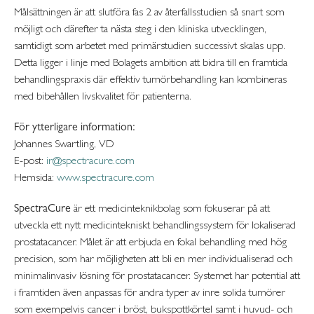
Målsättningen är att slutföra fas 2 av återfallsstudien så snart som
möjligt och därefter ta nästa steg i den kliniska utvecklingen,
samtidigt som arbetet med primärstudien successivt skalas upp.
Detta ligger i linje med Bolagets ambition att bidra till en framtida
behandlingspraxis där effektiv tumörbehandling kan kombineras
med bibehållen livskvalitet för patienterna.
För ytterligare information:
Johannes Swartling, VD
E-post:
ir@spectracure.com
Hemsida:
www.spectracure.com
SpectraCure
är ett medicinteknikbolag som fokuserar på att
utveckla ett nytt medicintekniskt behandlingssystem för lokaliserad
prostatacancer. Målet är att erbjuda en fokal behandling med hög
precision, som har möjligheten att bli en mer individualiserad och
minimalinvasiv lösning för prostatacancer. Systemet har potential att
i framtiden även anpassas för andra typer av inre solida tumörer
som exempelvis cancer i bröst, bukspottkörtel samt i huvud- och