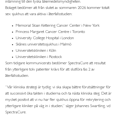
inlämning till den tyska läkemedelsmyndigheten.
Bolaget bedömer att från slutet av sommaren 2026 kommer totalt
sex sjukhus att vara aktiva i återfallsstudien:
Memorial Sloan Kettering Cancer Center i New York
Princess Margaret Cancer Centre i Toronto
University College Hospital i London
Skånes universitetssjukhus i Malmö
Universitetskliniken i Köln
Universitetskliniken i Rostock
Som tidigare kommunicerats bedömer SpectraCure att resultat
från ytterligare tolv patienter krävs för att slutföra fas 2 av
återfallsstudien.
”Vår kliniska strategi är tydlig: vi ska skapa bättre förutsättningar för
att successivt öka takten i studierna och ta nästa kliniska steg. Det är
mycket positivt att vi nu har fler sjukhus öppna för rekrytering och
ytterligare kliniker på väg in i studien,” säger Johannes Swartling, vd
SpectraCure.