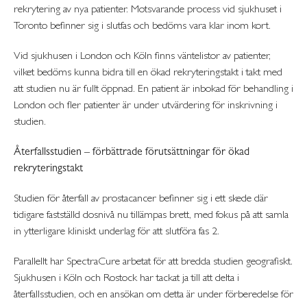
rekrytering av nya patienter. Motsvarande process vid sjukhuset i
Toronto befinner sig i slutfas och bedöms vara klar inom kort.
Vid sjukhusen i London och Köln finns väntelistor av patienter,
vilket bedöms kunna bidra till en ökad rekryteringstakt i takt med
att studien nu är fullt öppnad. En patient är inbokad för behandling i
London och fler patienter är under utvärdering för inskrivning i
studien.
Återfallsstudien – förbättrade förutsättningar för ökad
rekryteringstakt
Studien för återfall av prostacancer befinner sig i ett skede där
tidigare fastställd dosnivå nu tillämpas brett, med fokus på att samla
in ytterligare kliniskt underlag för att slutföra fas 2.
Parallellt har SpectraCure arbetat för att bredda studien geografiskt.
Sjukhusen i Köln och Rostock har tackat ja till att delta i
återfallsstudien, och en ansökan om detta är under förberedelse för