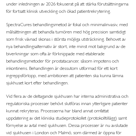
under inledningen av 2026 fokuserat på att stärka förutsättningarna
för fortsatt klinisk utveckling och ökad patientrekrytering.
SpectraCures behandlingsmetod är fokal och minimalinvasiv, med
målsättningen att behandla tumören med hög precision samtidigt
som frisk vävnad skonas i största möjliga utsträckning. Behovet av
nya behandlingsalternativ är stort, inte minst mot bakgrund av de
biverkningar som ofta är förknippade med etablerade
behandlingsmetoder för prostatacancer, såsom impotens och
inkontinens. Behandlingen är dessutom utformad för ett kort
ingreppsförlopp, med ambitionen att patienten ska kunna lämna
sjukhuset kort efter behandlingen.
Vid flera av de deltagande sjukhusen har interna administrativa och
regulatoriska processer behövt slutföras innan ytterligare patienter
kunnat rekryteras. Processerna har bland annat omfattat
uppdatering av det kliniska studieprotokollet (protokolltillägg) samt
förnyelse av avtal med sjukhusen. Dessa processer är nu avslutade
vid sjukhusen i London och Malmö, som därmed är öppna för