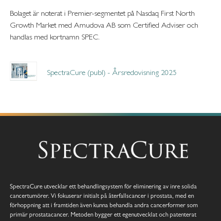
Bolaget är noterat i Premier-segmentet på Nasdaq First North
Growth Market med Amudova AB som Certified Adviser och
handlas med kortnamn SPEC.
SpectraCure (publ) - Årsredovisning 2025
SpectraCure utvecklar ett behandlingsystem för eliminering av inre solida
cancertumörer. Vi fokuserar initialt på återfallscancer i prostata, med en
förhoppning att i framtiden även kunna behandla andra cancerformer som
primär prostatacancer. Metoden bygger ett egenutvecklat och patenterat