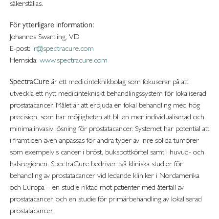
säkerställas.
För ytterligare information:
Johannes Swartling, VD
E-post:
ir@spectracure.com
Hemsida:
www.spectracure.com
SpectraCure
är ett medicinteknikbolag som fokuserar på att
utveckla ett nytt medicintekniskt behandlingssystem för lokaliserad
prostatacancer. Målet är att erbjuda en fokal behandling med hög
precision, som har möjligheten att bli en mer individualiserad och
minimalinvasiv lösning för prostatacancer. Systemet har potential att
i framtiden även anpassas för andra typer av inre solida tumörer
som exempelvis cancer i bröst, bukspottkörtel samt i huvud- och
halsregionen. SpectraCure bedriver två kliniska studier för
behandling av prostatacancer vid ledande kliniker i Nordamerika
och Europa – en studie riktad mot patienter med återfall av
prostatacancer, och en studie för primärbehandling av lokaliserad
prostatacancer.