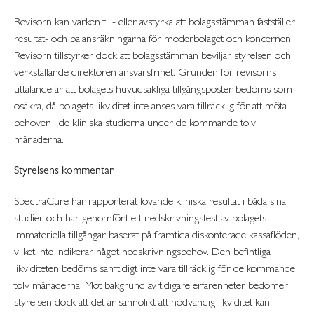
Revisorn kan varken till- eller avstyrka att bolagsstämman fastställer
resultat- och balansräkningarna för moderbolaget och koncernen.
Revisorn tillstyrker dock att bolagsstämman beviljar styrelsen och
verkställande direktören ansvarsfrihet. Grunden för revisorns
uttalande är att bolagets huvudsakliga tillgångsposter bedöms som
osäkra, då bolagets likviditet inte anses vara tillräcklig för att möta
behoven i de kliniska studierna under de kommande tolv
månaderna.
Styrelsens kommentar
SpectraCure har rapporterat lovande kliniska resultat i båda sina
studier och har genomfört ett nedskrivningstest av bolagets
immateriella tillgångar baserat på framtida diskonterade kassaflöden,
vilket inte indikerar något nedskrivningsbehov. Den befintliga
likviditeten bedöms samtidigt inte vara tillräcklig för de kommande
tolv månaderna. Mot bakgrund av tidigare erfarenheter bedömer
styrelsen dock att det är sannolikt att nödvändig likviditet kan