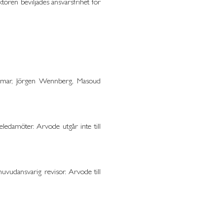
tören beviljades ansvarsfrihet för
Kramar, Jörgen Wennberg, Masoud
ledamöter. Arvode utgår inte till
uvudansvarig revisor. Arvode till