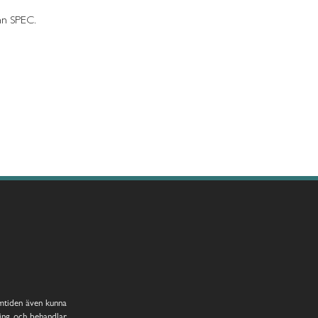
mn SPEC.
amtiden även kunna
ing och behandlar