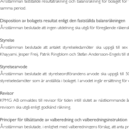
Årsstämman fastställde resultaträkning och balansräkning för bolaget för
samma period.
Disposition av bolagets resultat enligt den fastställda balansräkningen
Årsstämman beslutade att ingen utdelning ska utgå för föregående räkenskap
Styrelse
Årsstämman beslutade att antalet styrelseledamöter ska uppgå till 
Khayyami, Jesper Freij, Patrik Ringblom och Stefan Andersson-Engels till
Styrelsearvode
Årsstämman beslutade att styrelseordförandens arvode ska uppgå till 50
styrelseledamöter som är anställda i bolaget. I arvodet ingår ersättning för 
Revisor
KPMG AB omvaldes till revisor för tiden intill slutet av nästkommande 
revisorn ska utgå enligt godkänd räkning.
Principer för tillsättande av valberedning och valberedningsinstruktion
Årsstämman beslutade, i enlighet med valberedningens förslag, att anta pri