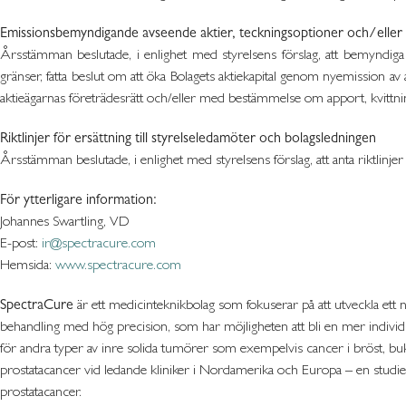
Emissionsbemyndigande avseende aktier, teckningsoptioner och/eller 
Årsstämman beslutade, i enlighet med styrelsens förslag, att bemyndiga st
gränser, fatta beslut om att öka Bolagets aktiekapital genom nyemission av
aktieägarnas företrädesrätt och/eller med bestämmelse om apport, kvittnin
Riktlinjer för ersättning till styrelseledamöter och bolagsledningen
Årsstämman beslutade, i enlighet med styrelsens förslag, att anta riktlinjer
För ytterligare information:
Johannes Swartling, VD
E-post:
ir@spectracure.com
Hemsida:
www.spectracure.com
SpectraCure
är ett medicinteknikbolag som fokuserar på att utveckla ett n
behandling med hög precision, som har möjligheten att bli en mer individu
för andra typer av inre solida tumörer som exempelvis cancer i bröst, buk
prostatacancer vid ledande kliniker i Nordamerika och Europa – en studie r
prostatacancer.