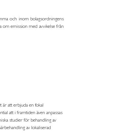
rsstämma och inom bolagsordningens
uta om emission med avvikelse från
 är att erbjuda en fokal
tial att i framtiden även anpassas
iska studier för behandling av
ärbehandling av lokaliserad