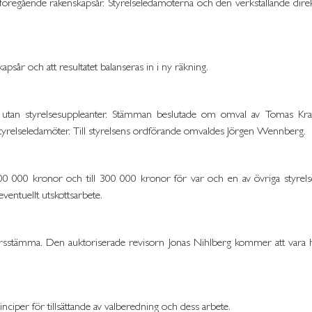
 föregående räkenskapsår. Styrelseledamöterna och den verkställande direk
sår och att resultatet balanseras in i ny räkning.
sex utan styrelsesuppleanter. Stämman beslutade om omval av Tomas 
 styrelseledamöter. Till styrelsens ordförande omvaldes Jörgen Wennberg.
0 000 kronor och till 300 000 kronor för var och en av övriga styrelse
eventuellt utskottsarbete.
årsstämma. Den auktoriserade revisorn Jonas Nihlberg kommer att vara h
nciper för tillsättande av valberedning och dess arbete.