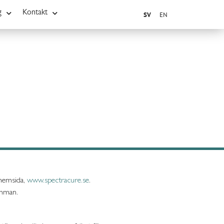
g
Kontakt
SV
EN
 hemsida,
www.spectracure.se
.
ämman.