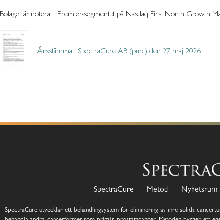
Bolaget är noterat i Premier-segmentet på Nasdaq First North Growth
Årsstämma i SpectraCure AB (publ) den 27 maj 2026
SpectraCure
Metod
Nyhetsrum
SpectraCure utvecklar ett behandlingsystem för eliminering av inre solida cancertum
behandla andra cancerformer som primär prostatacancer. Metoden bygger ett ege