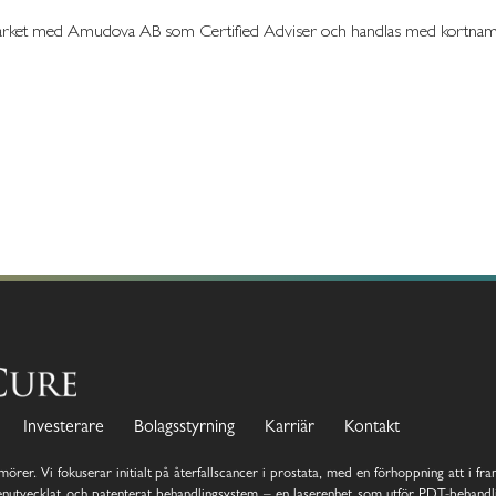
 Market med Amudova AB som Certified Adviser och handlas med kortna
Investerare
Bolagsstyrning
Karriär
Kontakt
örer. Vi fokuserar initialt på återfallscancer i prostata, med en förhoppning att i fr
nutvecklat och patenterat behandlingsystem – en laserenhet som utför PDT-behandl