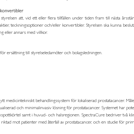
konvertibler
yrelsen att, vid ett eller flera tillfällen under tiden fram till nästa å
 aktier, teckningsoptioner och/eller konvertibler. Styrelsen ska kunna besl
g eller annars med villkor.
 för ersättning till styrelseledamöter och bolagsledningen.
ytt medicintekniskt behandlingssystem för lokaliserad prostatacancer. Målet
aliserad och minimalinvasiv lösning för prostatacancer. Systemet har poten
spottkörtel samt i huvud- och halsregionen. SpectraCure bedriver två klin
iktad mot patienter med återfall av prostatacancer, och en studie för prim